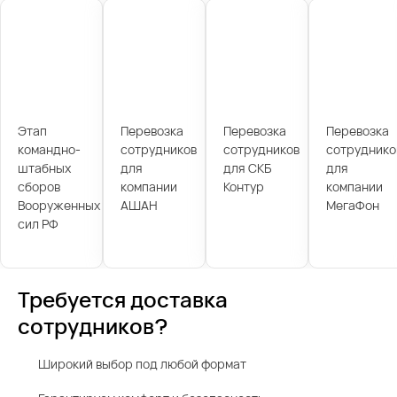
Этап
Перевозка
Перевозка
Перевозка
командно-
сотрудников
сотрудников
сотруднико
штабных
для
для СКБ
для
сборов
компании
Контур
компании
Вооруженных
АШАН
МегаФон
сил РФ
Требуется доставка
сотрудников?
Широкий выбор под любой формат