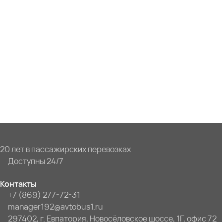
20 лет в пассажирских перевозках
Доступны 24/7
Контакты
+7 (869) 277-72-31
manager192@avtobus1.ru
297402, г. Евпатория, Новосёловское шоссе, 1Г, офис 72