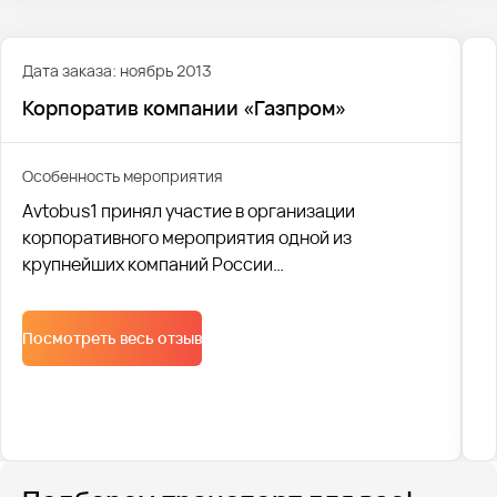
Дата заказа: ноябрь 2013
Корпоратив компании «Газпром»
Особенность мероприятия
Avtobus1 принял участие в организации
корпоративного мероприятия одной из
крупнейших компаний России
"ГазпромТрансгаз". Более 600 человек в
комфортабельных автобусах и в праздничном
Посмотреть весь отзыв
настроении были доставлены на торжество.