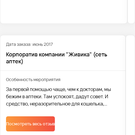
продуктовых фирм.
Дата заказа: июнь 2017
Корпоратив компании "Живика" (сеть
аптек)
Особенность мероприятия
За первой помощью чаще, чем к докторам, мы
бежим в аптеки. Там успокоят, дадут совет. И
средство, неразорительное для кошелька,
посоветуют. Уже 20 лет этим занимается
крупнейшая региональная аптечная сеть
Посмотреть весь отзыв
«Живика». А это, согласитесь, срок!