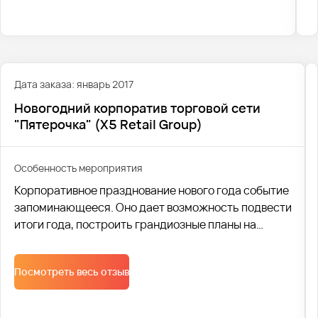
Дата заказа: январь 2017
Новогодний корпоратив торговой сети
"Пятерочка" (X5 Retail Group)
Особенность мероприятия
Корпоративное празднование нового года событие
запоминающееся. Оно дает возможность подвести
итоги года, построить грандиозные планы на
предстоящий год, да и просто сплотить коллектив.
Поэтому профессиональная транспортная
Посмотреть весь отзыв
логистика, один из основных элементов удачного
праздника. Компания Автобус1 помогла
организовать доставку персонала на Новогодний