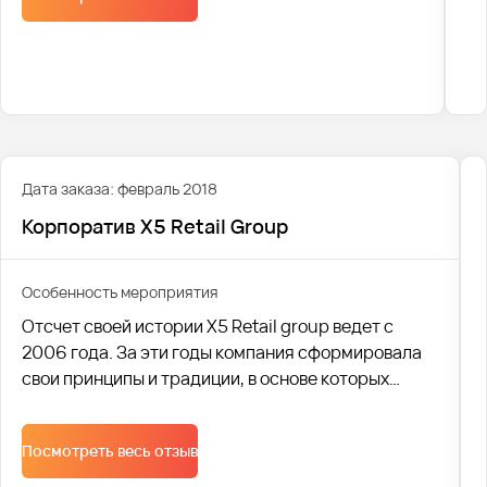
Дата заказа: февраль 2018
Корпоратив X5 Retail Group
Особенность мероприятия
Отсчет своей истории X5 Retail group ведет с
2006 года. За эти годы компания сформировала
свои принципы и традиции, в основе которых
лежит качество продаваемых товаров и
удовлетворение потребностей всех слоев
Посмотреть весь отзыв
населения. В настоящее время X5 Retail group
является одной из крупнейших российских