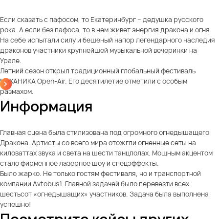
Если сказать с пафосом, то Екатеринбург – дедушка русского
рока. А если без пафоса, то в нем живет энергия дракона и огня.
На себе испытали силу и бешеный напор легендарного наследия
драконов участники крупнейшей музыкальной вечеринки на
Урале.
Летний сезон открыл традиционный глобальный фестиваль
МЕХАНИКА Open-Air. Его десятилетие отметили с особым
размахом.
Информация
Главная сцена была стилизована под огромного огнедышащего
Дракона. Артисты со всего мира отожгли огненные сеты на
киловаттах звука и света на шести танцполах. Мощным акцентом
стало фирменное лазерное шоу и спецэффекты.
Было жарко. Не только гостям фестиваля, но и транспортной
компании Avtobus1. Главной задачей было перевезти всех
шестьсот «огнедышащих» участников. Задача была выполнена
успешно!
Посмотрите кейсы других