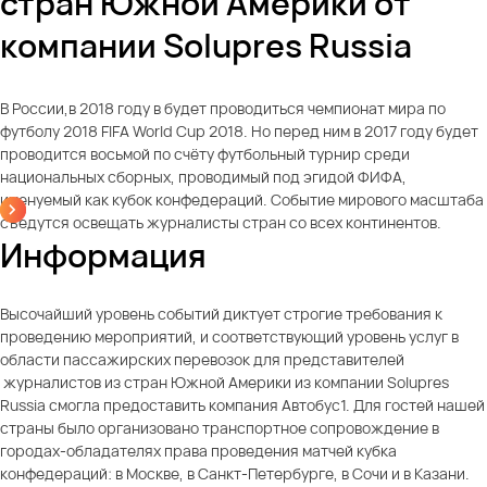
стран Южной Америки от
компании Solupres Russia
В России,в 2018 году в будет проводиться чемпионат мира по
футболу 2018 FIFA World Cup 2018. Но перед ним в 2017 году будет
проводится восьмой по счёту футбольный турнир среди
национальных сборных, проводимый под эгидой ФИФА,
именуемый как кубок конфедераций. Событие мирового масштаба
съедутся освещать журналисты стран со всех континентов.
Информация
Высочайший уровень событий диктует строгие требования к
проведению мероприятий, и соответствующий уровень услуг в
области пассажирских перевозок для представителей
журналистов из стран Южной Америки из компании Solupres
Russia смогла предоставить компания Автобус1. Для гостей нашей
страны было организовано транспортное сопровождение в
городах-обладателях права проведения матчей кубка
конфедераций: в Москве, в Санкт-Петербурге, в Сочи и в Казани.