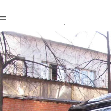
Главная
Автопарк
Минивэны
Chevrolet Express
Заказать Chevrolet Express с водител