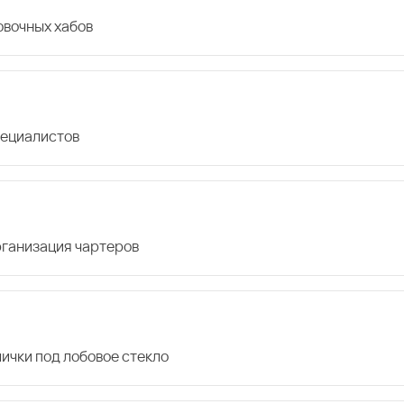
овочных хабов
пециалистов
организация чартеров
лички под лобовое стекло